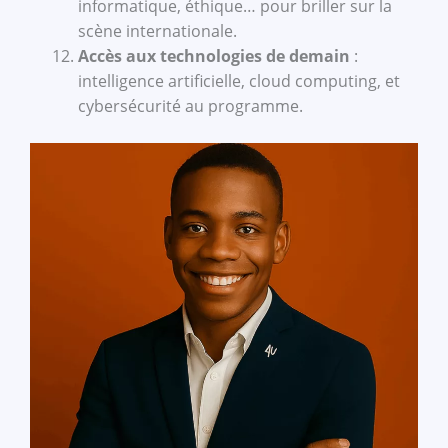
informatique, éthique… pour briller sur la
scène internationale.
Accès aux technologies de demain
:
intelligence artificielle, cloud computing, et
cybersécurité au programme.