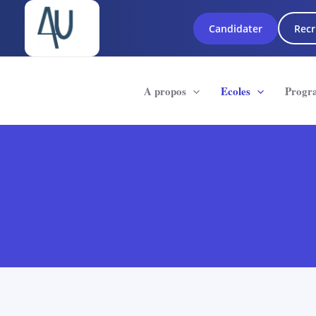
Aller
au
Candidater
Recr
contenu
A propos
Ecoles
Progr