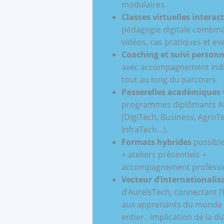
modulaires.
Classes virtuelles interac
pédagogie digitale combin
vidéos, cas pratiques et ex
Coaching et suivi personn
avec accompagnement indi
tout au long du parcours.
Passerelles académiques
programmes diplômants A
(DigiTech, Business, AgroT
InfraTech…).
Formats hybrides
possibles
+ ateliers présentiels +
accompagnement professi
Vecteur d’internationalis
d’AurelsTech, connectant l’
aux apprenants du monde
entier.. Implication de la d