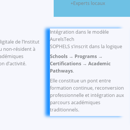
+Experts locaux
Intégration dans le modèle
AurelsTech
itale de l’Institut
SOPHELS s’inscrit dans la logique
u non-résident à
académiques
Schools → Programs →
n d’activité.
Certifications → Academic
Pathways
.
Elle constitue un pont entre
formation continue, reconversion
professionnelle et intégration aux
parcours académiques
traditionnels.