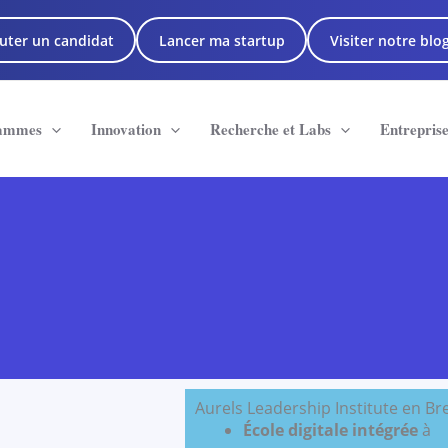
uter un candidat
Lancer ma startup
Visiter notre blo
ammes
Innovation
Recherche et Labs
Entrepris
Aurels Leadership Institute en Br
École digitale intégrée
à