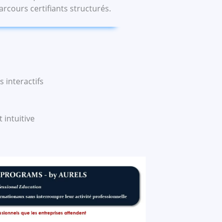
arcours certifiants structurés.
s interactifs
 intuitive