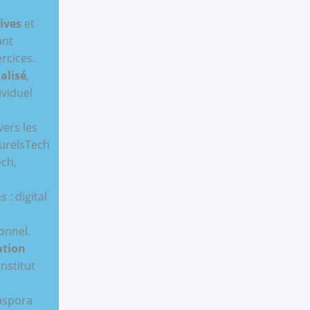
tives
et
ant
ercices.
alisé
,
viduel
vers les
urelsTech
ech,
 : digital
onnel.
ation
Institut
iaspora