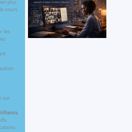
ien plus
de cours
r les
les
ant
isation
s sur
tifiants
,
ifs,
ications