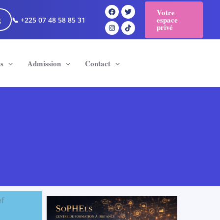
Votre
espace
g
📞 +225 07 48 58 85 31
privé
es
Admission
Contact
ef