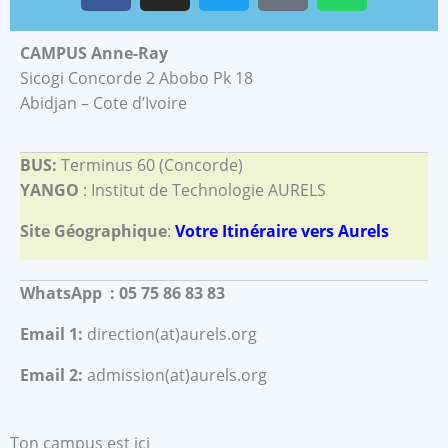
c
s
i
k
a
e
t
t
t
t
CAMPUS Anne-Ray
b
a
t
o
s
Sicogi Concorde 2 Abobo Pk 18
o
g
e
k
a
Abidjan – Cote d’Ivoire
o
r
r
p
k
a
p
BUS:
Terminus 60 (Concorde)
m
YANGO
: Institut de Technologie AURELS
Site Géographique
:
Votre Itinéraire vers Aurels
WhatsApp : 05 75 86 83 83
Email 1:
direction(at)aurels.org
Email 2:
admission(at)aurels.org
Ton campus est ici