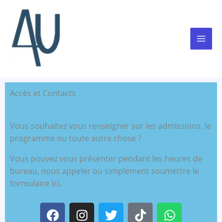
Aller
au
contenu
Accès et Contacts
Vous souhaitez vous renseigner sur les admissions, le
programme ou toute autre chose ?
Vous pouvez vous présenter pendant les heures de
bureau, nous appeler ou simplement soumettre le
formulaire ici.
F
I
T
T
W
a
n
w
i
h